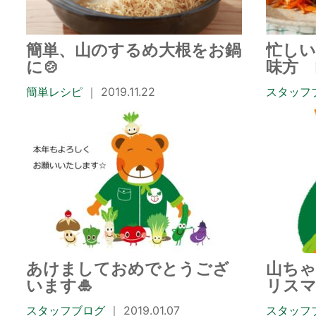
簡単、山のするめ大根をお鍋
忙し
に🍲
味方 
簡単レシピ
｜ 2019.11.22
スタッフ
あけましておめでとうござ
山ち
います🎍
リスマ
スタッフブログ
｜ 2019.01.07
スタッフ