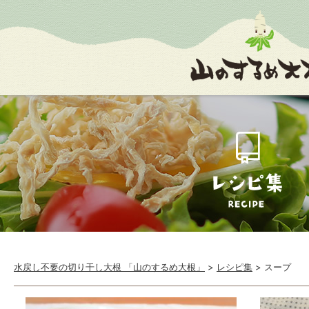
水戻し不要の切り干し大根 「山のするめ大根」
>
レシピ集
>
スープ