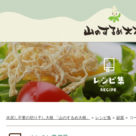
水戻し不要の切り干し大根 「山のするめ大根」
>
レシピ集
>
副菜
>
コ