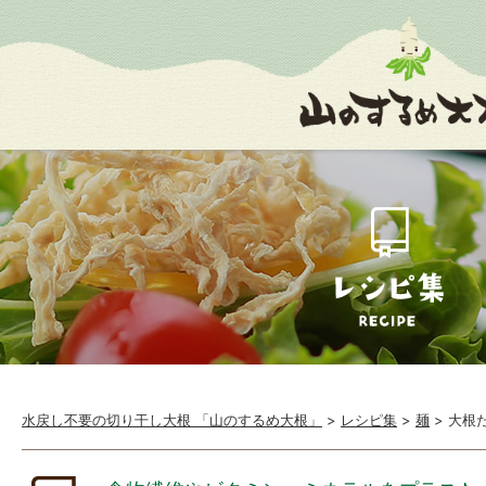
水戻し不要の切り干し大根 「山のするめ大根」
>
レシピ集
>
麺
>
大根