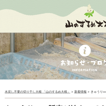
水戻し不要の切り干し大根 「山のするめ大根」
>
新着情報
>
きゅうり