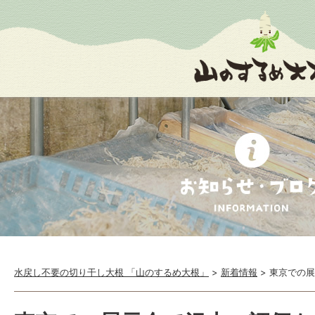
水戻し不要の切り干し大根 「山のするめ大根」
>
新着情報
>
東京での展